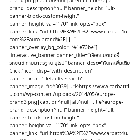
brand.png|caption^null|alt^null|title^japan-
brand|description^null” banner_height=”ult-
banner-block-custom-height”
banner_height_val=”170″ link_opts=”box”
banner_link=”url:https%3A%2F%2Fwww.carbatt4u.
com%2Fauto-brand%2F|||”
banner_overlay_bg_color=”#1e73be”]
[interactive_banner banner_title=”เลือกแบตเตอรี่
รถยนต์ ตามมาตรฐาน ยุโรป” banner_desc=”ค้นหาเพิ่มเติม
Click!” icon_disp=”with_description”
banner_icon=”Defaults-search”
banner_image=”id^3039|url^https://www.carbatt4
u.com/wp-content/uploads/2014/05/europe-
brand3.png|caption^null|alt^null|title^europe-
brand|description^null” banner_height=”ult-
banner-block-custom-height”
banner_height_val=”170″ link_opts=”box”
banner_link=”url:https%3A%2F%2Fwww.carbatt4u.