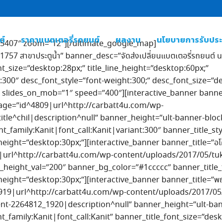
ต์
ราคาแบตเตอรี่รถยนต์
ผลงาน
นโยบายการรับประก
0.5407″ zoom=”12″][/ultimate_google_map]
1757 สาขาประตูน้ำ” banner_desc=”จัดส่งเปลี่ยนแบตเตอรี่รถยนต์ นอ
ont_size=”desktop:28px;” title_line_height=”desktop:60px;”
t:300″ desc_font_style=”font-weight:300;” desc_font_size=”d
slides_on_mob=”1″ speed=”400″][interactive_banner banner_tit
r_image=”id^4809|url^http://carbatt4u.com/wp-
title^chil|description^null” banner_height=”ult-banner-bl
_family:Kanit|font_call:Kanit|variant:300″ banner_title_sty
ight=”desktop:30px;”][interactive_banner banner_title=”อโศก-ส
918|url^http://carbatt4u.com/wp-content/uploads/2017/05/tuk
eight_val=”200″ banner_bg_color=”#1ccccc” banner_title_fo
height=”desktop:30px;”][interactive_banner banner_title=”พญ
4919|url^http://carbatt4u.com/wp-content/uploads/2017/0
ent-2264812_1920|description^null” banner_height=”ult-ba
_family:Kanit|font_call:Kanit” banner_title_font_size=”desk