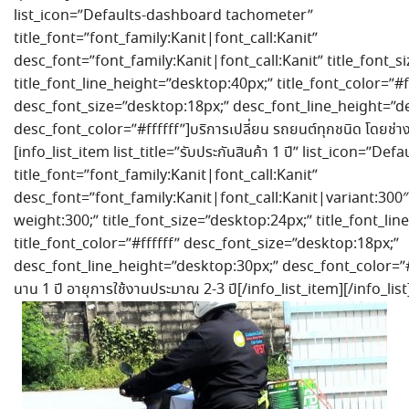
list_icon=”Defaults-dashboard tachometer”
title_font=”font_family:Kanit|font_call:Kanit”
desc_font=”font_family:Kanit|font_call:Kanit” title_font_s
title_font_line_height=”desktop:40px;” title_font_color=”#f
desc_font_size=”desktop:18px;” desc_font_line_height=”d
desc_font_color=”#ffffff”]บริการเปลี่ยน รถยนต์ทุกชนิด โดยช่า
[info_list_item list_title=”รับประกันสินค้า 1 ปี” list_icon=”Def
title_font=”font_family:Kanit|font_call:Kanit”
desc_font=”font_family:Kanit|font_call:Kanit|variant:300″
weight:300;” title_font_size=”desktop:24px;” title_font_li
title_font_color=”#ffffff” desc_font_size=”desktop:18px;”
desc_font_line_height=”desktop:30px;” desc_font_color=”#ffff
นาน 1 ปี อายุการใช้งานประมาณ 2-3 ปี[/info_list_item][/info_list