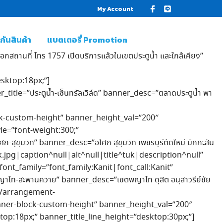
My Account
ันสินค้า
แบตเตอรี่ Promotion
กสถานที่ โทร 1757 เปิดบริการแล้วในเขตประตูน้ำ และใกล้เคียง”
esktop:18px;”]
le=”ประตูน้ำ-เซ็นทรัลเวิล์ด” banner_desc=”ตลาดประตูน้ำ พา
ock-custom-height” banner_height_val=”200″
le=”font-weight:300;”
ุขุมวิท” banner_desc=”อโศก สุขุมวิท เพชรบุรีตัดใหม่ มักกะสัน
.jpg|caption^null|alt^null|title^tuk|description^null”
nt_family=”font_family:Kanit|font_call:Kanit”
าไท-สะพานควาย” banner_desc=”เขตพญาไท ดุสิต อนุสาวรีย์ชัย
5/arrangement-
nner-block-custom-height” banner_height_val=”200″
top:18px;” banner_title_line_height=”desktop:30px;”]