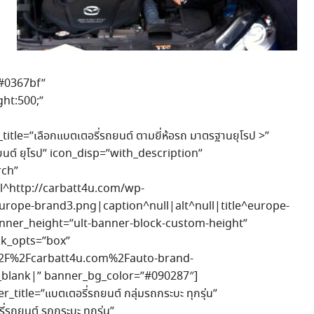
”#0367bf”
ht:500;”
itle=”เลือกแบตเตอรี่รถยนต์ ตามยี่ห้อรถ มาตรฐานยุโรป >”
ถยนต์ ยุโรป” icon_disp=”with_description”
rch”
^http://carbatt4u.com/wp-
urope-brand3.png|caption^null|alt^null|title^europe-
nner_height=”ult-banner-block-custom-height”
nk_opts=”box”
%2F%2Fcarbatt4u.com%2Fauto-brand-
blank|” banner_bg_color=”#090287″]
title=”แบตเตอรี่รถยนต์ กลุ่มรถกระบะ ทุกรุ่น”
รถยนต์ รถกระบะ ทุกรุ่น”