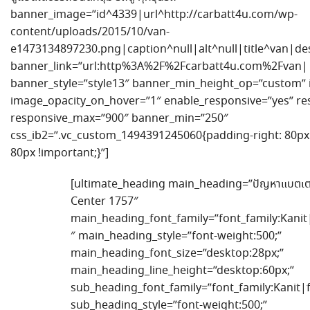
banner_image=”id^4339|url^http://carbatt4u.com/wp-
content/uploads/2015/10/van-
e1473134897230.png|caption^null|alt^null|title^van|des
banner_link=”url:http%3A%2F%2Fcarbatt4u.com%2Fvan||
banner_style=”style13″ banner_min_height_op=”custom” 
image_opacity_on_hover=”1″ enable_responsive=”yes” r
responsive_max=”900″ banner_min=”250″
css_ib2=”.vc_custom_1494391245060{padding-right: 80px 
80px !important;}”]
[ultimate_heading main_heading=”ปัญหาแบตเตอรี
Center 1757″
main_heading_font_family=”font_family:Kanit|
″ main_heading_style=”font-weight:500;”
main_heading_font_size=”desktop:28px;”
main_heading_line_height=”desktop:60px;”
sub_heading_font_family=”font_family:Kanit|f
sub_heading_style=”font-weight:500;”