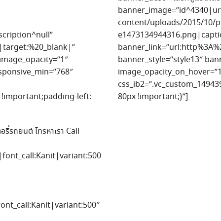
banner_image=”id^4340|url
content/uploads/2015/10/p
cription^null”
e1473134944316.png|caption
target:%20_blank|”
banner_link=”url:http%3A
image_opacity=”1″
banner_style=”style13″ ba
esponsive_min=”768″
image_opacity_on_hover=”
css_ib2=”.vc_custom_149439
!important;padding-left:
80px !important;}”]
่รถยนต์ โทรหาเรา Call
font_call:Kanit|variant:500
ont_call:Kanit|variant:500″