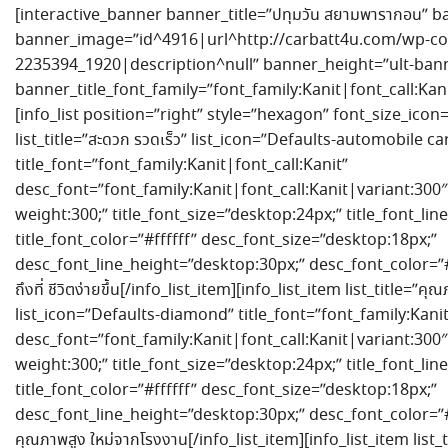
[interactive_banner banner_title=”ปทุมวัน สยามพารากอน” ba
banner_image=”id^4916|url^http://carbatt4u.com/wp-con
2235394_1920|description^null” banner_height=”ult-ban
banner_title_font_family=”font_family:Kanit|font_call:Kan
[info_list position=”right” style=”hexagon” font_size_icon=
list_title=”สะดวก รวดเร็ว” list_icon=”Defaults-automobile ca
title_font=”font_family:Kanit|font_call:Kanit”
desc_font=”font_family:Kanit|font_call:Kanit|variant:300″
weight:300;” title_font_size=”desktop:24px;” title_font_li
title_font_color=”#ffffff” desc_font_size=”desktop:18px;”
desc_font_line_height=”desktop:30px;” desc_font_color=”#ff
ถึงที่ ชีวิตง่ายขึ้น[/info_list_item][info_list_item list_title=”ค
list_icon=”Defaults-diamond” title_font=”font_family:Kanit
desc_font=”font_family:Kanit|font_call:Kanit|variant:300″
weight:300;” title_font_size=”desktop:24px;” title_font_li
title_font_color=”#ffffff” desc_font_size=”desktop:18px;”
desc_font_line_height=”desktop:30px;” desc_font_color=”#f
คุณภาพสูง ใหม่จากโรงงาน[/info_list_item][info_list_item list_ti