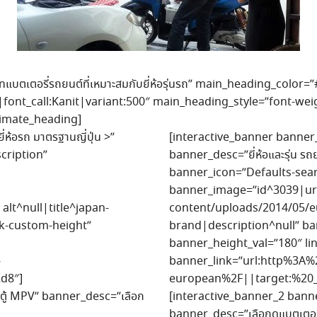
บตเตอรี่รถยนต์ที่เหมาะสมกับยี่ห้อรุ่นรถ” main_heading_color=
font_call:Kanit|variant:500″ main_heading_style=”font-weig
timate_heading]
ห้อรถ มาตรฐานญี่ปุ่น >”
[interactive_banner banner_t
scription”
banner_desc=”ยี่ห้อและรุ่น ร
banner_icon=”Defaults-sea
banner_image=”id^3039|url
lt^null|title^japan-
content/uploads/2014/05/e
ck-custom-height”
brand|description^null” ba
banner_height_val=”180″ li
-
banner_link=”url:http%3A
d8″]
european%2F||target:%20_
ถตู้ MPV” banner_desc=”เลือก
[interactive_banner_2 banner_
banner_desc=”เลือกดูแบตเตอรี่