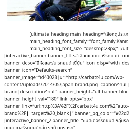
[ultimate_heading main_heading=”เลือกดูประเภทแ
main_heading_font_family=”font_family:Kanit|
main_heading_font_size=”desktop:28px;”][/ul
[interactive_banner banner_title=”เลือกแบตเตอรี่รถยนต์ ตามยี่
banner_desc=”ยี่ห้อและรุ่น รถยนต์ ญี่ปุ่น” icon_disp=”with_de
banner_icon=”Defaults-search”
banner_image=”id^3028|url^http://carbatt4u.com/wp-
content/uploads/2014/05/japan-brand.png|caption^null|a
brand|description^null” banner_height=”ult-banner-blo
banner_height_val=”180″ link_opts=”box”
banner_link=”url:http%3A%2F%2Fcarbatt4u.com%2Fauto
brand%2F||target:%20_blank|” banner_bg_color=”#22d2
[interactive_banner_2 banner_title=”แบตเตอรี่รถยนต์ กลุ่มร
ดูแบตเตอรี่รถยนต์กลุ่ม รถตู้ ทุกรุ่นรถ”