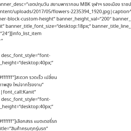
nner_desc=”เขตปทุมวัน สยามพารากอน MBK จุฬาฯ รองเมือง ราชประ
tent/uploads/2017/05/flowers-2235394_1920.jpg|caption^nu
ner-block-custom-height” banner_height_val=”200″ banner
it” banner_title_font_size=”desktop:18px;” banner_title_line
”24″][info_list_item
r”
 desc_font_style=”font-
ne_height=”desktop:40px;”
ffff”]สะดวก รวดเร็ว เปลี่ยน
ุณภาพสูง ใหม่จากโรงงาน”
|font_call:Kanit”
 desc_font_style=”font-
ne_height=”desktop:40px;”
fffff”]เลือกสรร แบตเตอรี่รถ
tle=”สินค้าครบทุกรุ่นรถ”