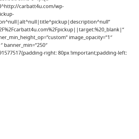
^http://carbatt4u.com/wp-
ickup-
^null|alt^null|title^pickup|description^null”
%2F%2Fcarbatt4u.com%2Fpickup||target:%20_blank|”
nner_min_height_op=”custom” image_opacity=”1″
1″ banner_min=”250″
1577517{padding-right: 80px !important;padding-left: