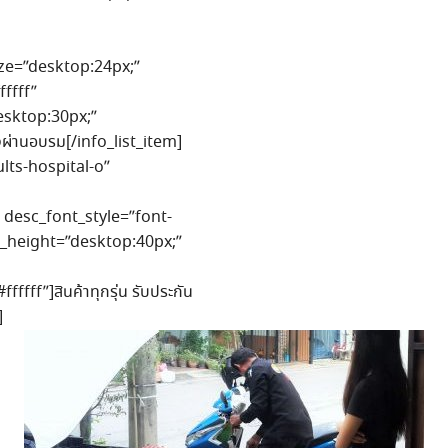
ize=”desktop:24px;”
fffff”
esktop:30px;”
งผ่านอบรม[/info_list_item]
aults-hospital-o”
 desc_font_style=”font-
ne_height=”desktop:40px;”
ff”]สินค้าทุกรุ่น รับประกัน
]