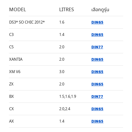
MODEL
LITRES
เลือกดูรุ่น
DIN65
DS3* SO CHIC 2012*
1.6
DIN65
C3
1.4
DIN77
C5
2.0
DIN65
XANTIA
2.0
DIN65
XM V6
3.0
DIN65
ZX
2.0
DIN77
BX
1.5,1.6,1.9
DIN65
CX
2.0,2.4
DIN65
AX
1.4