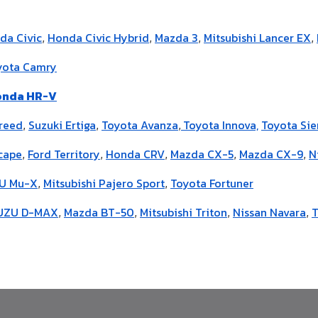
da Civic
Honda Civic Hybrid
Mazda 3
Mitsubishi Lancer EX
,
,
,
,
ota Camry
nda HR-V
reed
Suzuki Ertiga
Toyota Avanza
Toyota Innova,
Toyota Sie
,
,
,
cape
Ford Territory
Honda CRV
Mazda CX-5
Mazda CX-9
N
,
,
,
,
,
U Mu-X
Mitsubishi Pajero Sport
Toyota Fortuner
,
,
UZU D-MAX
Mazda BT-50
Mitsubishi Triton
Nissan Navara
T
,
,
,
,