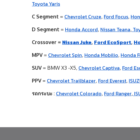
Toyota Yaris
Chevrolet Cruze
Ford Focus
Hon
C Segment
=
,
,
Honda Accord
Nissan Teana
Toy
D Segment
=
,
,
Nissan Juke
Ford EcoSport
Ho
Crossover =
,
,
Chevrolet Spin
Honda Mobilio
Honda F
MPV
=
,
,
Chevrolet Captiva
Ford Es
SUV
=
BMW X3 -X5
,
,
Chevrolet Trailblazer
Ford Everest
ISUZ
PPV
=
,
,
Chevrolet Colorado
Ford Ranger
IS
รถกระบะ
:
,
,