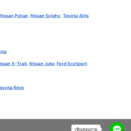
Nissan Pulsar
Nissan Sylphy
Toyota Altis
,
,
nta
issan X-Trail
Nissan Juke
Ford EcoSport
,
,
oyota Revo
เชิญสอบถาม