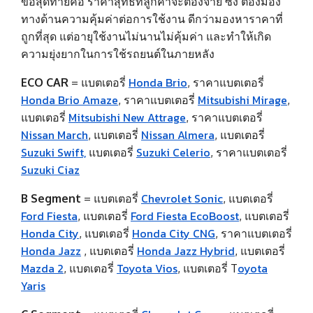
ข้อสุดท้ายคือ ราคาสุทธิที่ลูกค้าจะต้องจ่าย ซึ่ง ต้องมอง
ทางด้านความคุ้มค่าต่อการใช้งาน ดีกว่ามองหาราคาที่
ถูกที่สุด แต่อายุใช้งานไม่นานไม่คุ้มค่า และทำให้เกิด
ความยุ่งยากในการใช้รถยนต์ในภายหลัง
Honda Brio
ECO CAR
=
แบตเตอรี่
,
ราคาแบตเตอรี่
Honda Brio Amaze
Mitsubishi Mirage
,
ราคาแบตเตอรี่
,
Mitsubishi New Attrage
แบตเตอรี่
,
ราคาแบตเตอรี่
Nissan March
Nissan Almera
,
แบตเตอรี่
,
แบตเตอรี่
Suzuki Swift,
Suzuki Celerio
แบตเตอรี่
, ราคาแบตเตอรี่
Suzuki Ciaz
Chevrolet Sonic
B Segment
=
แบตเตอรี่
,
แบตเตอรี่
Ford Fiesta
Ford Fiesta EcoBoost
,
แบตเตอรี่
,
แบตเตอรี่
Honda City
Honda City CNG
,
แบตเตอรี่
,
ราคาแบตเตอรี่
Honda Jazz
Honda Jazz Hybrid
,
แบตเตอรี่
,
แบตเตอรี่
Mazda 2
Toyota Vios
oyota
,
แบตเตอรี่
,
แบตเตอรี่ T
Yaris