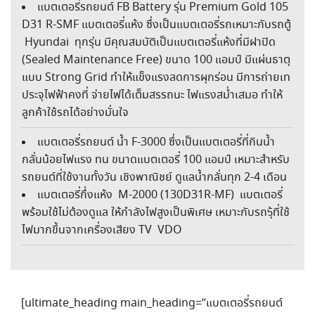
แบตเตอรี่รถยนต์ FB Battery รุ่น Premium Gold 105
D31 R-SMF แบตเตอรี่แห้ง ซึ่งเป็นแบตเตอรี่รถเหมาะกับรถตู้
Hyundai ทุกรุ่น มีคุณสมบัติเป็นแบตเตอรี่แห้งที่มีฝาปิด
(Sealed Maintenance Free) ขนาด 100 แอมป์ มีแผ่นธาตุ
แบบ Strong Grid ทำให้แข็งแรงลดการผุกร่อน มีการถ่ายเท
ประจุไฟฟ้าคงที่ จ่ายไฟได้เต็มสรรถนะ ไฟแรงสม่ำเสมอ ทำให้
ลูกค้าใช้รถได้อย่างมั่นใจ
แบตเตอรี่รถยนต์ น้ำ F-3000 ซึ่งเป็นแบตเตอรี่ที่กินน้ำ
กลั่นน้อยไฟแรง ทน ขนาดแบตเตอรี่ 100 แอมป์ เหมาะสำหรับ
รถยนต์ที่ใช้งานทั้งวัน เชิงพาณิชย์ ดูแลน้ำกลั่นทุก 2-4 เดือน
แบตเตอรี่กึ่งแห้ง M-2000 (130D31R-MF) แบตเตอรี่
พร้อมใช้ไม่ต้องดูแล ให้กำลังไฟสูงเป็นพิเศษ เหมาะกับรถ๖ุ้ที่ใช้
ไฟมากขึ้นจากเครื่องเสียง TV VDO
[ultimate_heading main_heading=”แบตเตอรี่รถยนต์