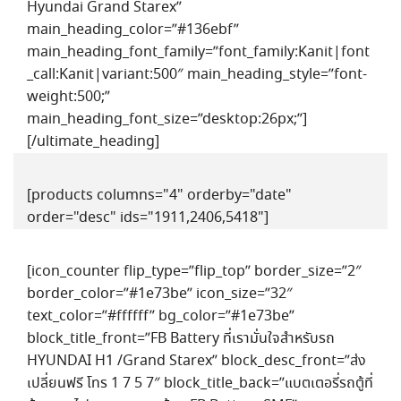
Hyundai Grand Starex”
main_heading_color=”#136ebf”
main_heading_font_family=”font_family:Kanit|font
_call:Kanit|variant:500″ main_heading_style=”font-
weight:500;”
main_heading_font_size=”desktop:26px;”]
[/ultimate_heading]
[products columns="4" orderby="date"
order="desc" ids="1911,2406,5418"]
[icon_counter flip_type=”flip_top” border_size=”2″
border_color=”#1e73be” icon_size=”32″
text_color=”#ffffff” bg_color=”#1e73be”
block_title_front=”FB Battery ที่เรามั่นใจสำหรับรถ
HYUNDAI H1 /Grand Starex” block_desc_front=”ส่ง
เปลี่ยนฟรี โทร 1 7 5 7″ block_title_back=”แบตเตอรี่รถตู้ที่