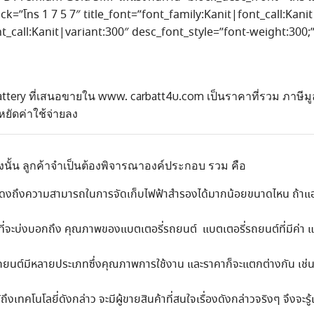
c_back=”โทร 1 7 5 7″ title_font=”font_family:Kanit|font_call:Kan
_call:Kanit|variant:300″ desc_font_style=”font-weight:300;”
tery ที่เสนอขายใน www. carbatt4u.com เป็นราคาที่รวม ภาษีมูล
หยัดค่าใช้จ่ายลง
องนั้น ลูกค้าจำเป็นต้องพิจารณาองค์ประกอบ รวม คือ
ที่แสดงถึงความสามารถในการจัดเก็บไฟฟ้าสำรองได้มากน้อยขนาดไหน ถ้าแ
 ที่จะบ่งบอกถึง คุณภาพของแบตเตอรี่รถยนต์ แบตเตอรี่รถยนต์ที่มีค่า แอ
์มีหลายประเภทซึ่งคุณภาพการใช้งาน และราคาก็จะแตกต่างกัน เช่นแบตเตอ
ถึงเทคโนโลยี่ดังกล่าว จะมีผู้ขายสินค้าที่สนใจเรื่องดังกล่าวจริงๆ จึงจะ