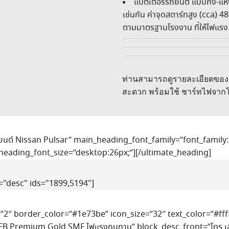
แบตเตอรี่รถยนต์ แบบกึ่ง-แ
เช่นกัน ค่าจุดสตาร์ทสูง (cca) 48
ตามมาตรฐานโรงงาน ที่ให้ไฟแรง 
ท่านสามารถดูรายละเอียดของแบตเตอ
สะดวก พร้อมใช้ ชาร์ทไฟจาก
นต์ Nissan Pulsar” main_heading_font_family=”font_family:K
heading_font_size=”desktop:26px;”][/ultimate_heading]
"desc" ids="1899,5194"]
=”2″ border_color=”#1e73be” icon_size=”32″ text_color=”#ff
ยม FB Premium Gold SMF ไฟแรงทนทาน” block_desc_front=”โทร เลย