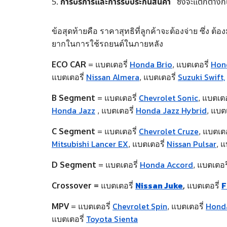
การบริการและการรับประกันสินค้า
ซึ่งจะแตกต่างก
ข้อสุดท้ายคือ ราคาสุทธิที่ลูกค้าจะต้องจ่าย ซึ่ง 
ยากในการใช้รถยนต์ในภายหลัง
Honda Brio
Hon
ECO CAR
=
แบตเตอรี่
,
แบตเตอรี่
Nissan Almera
Suzuki Swift,
แบตเตอรี่
,
แบตเตอรี่
Chevrolet Sonic
B Segment
=
แบตเตอรี่
,
แบตเตอ
Honda Jazz
Honda Jazz Hybrid
,
แบตเตอรี่
,
แบตเ
Chevrolet Cruze
C Segment
=
แบตเตอรี่
,
แบตเตอ
Mitsubishi Lancer EX
Nissan Pulsar
,
แบตเตอรี่
,
แ
Honda Accord
D Segment
=
แบตเตอรี่
,
แบตเตอร
Nissan Juke
F
Crossover =
แบตเตอรี่
,
แบตเตอรี่
Chevrolet Spin
Honda
MPV
=
แบตเตอรี่
,
แบตเตอรี่
Toyota Sienta
แบตเตอรี่