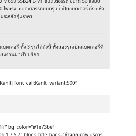
ห้ง M650 55B24 L-MF แบตเตอรี่รถ ขนาด 50 แอมป์
0 ไฟแรง แบตเตอรี่รถยนต์รุ่นนี้ เป็นแบตเตอรี่ กึ่ง แห้ง
ประหยัดคุ้มราคา
รี่ ทั้ง 3 รุ่นได้ดังนี้ ทั้งสองรุ่นเป็นแบตเตอรี่ที่
โรงงานมาเรียบร้อย
anit|font_call:Kanit|variant:500″
ffff” bg_color=”#1e73be”
 1 7 5 7″ block_title_back=”ช่างคุณภาพ บริการ