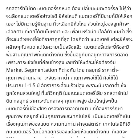
รถสตาร์ทไม่ติด แบตเตอรี่รถหมด ต้องเปลี่ยนแบตเตอรี่รถ ไม่รู้ว่า
จะเลือกแบตเตอรี่อย่างไรดี ยี่ห้อไหนดี แบตเตอรี่ที่มีขายก็มีให้เลือก
เยอะ ไม่มีความรู้พื้นฐาน ที่จะเลือกยี่ห้อไหน ส่วนใหญ่ของลูกค้าจะ
เลือกตามที่เคยได้ยินโฆษณา และ เพื่อน หรือมีคนใกล้ตัวแนะนำ ซึ่ง
ก็จะจบด้วยหายี่ห้อที่ราคาถูกที่สุด โดยคิดว่า แบตเตอรี่แต่ละยี่ห้อจะ
คล้ายๆกันหมด แต่ในความเป็นจริงแล้ว แบตเตอรี่แต่ละยี่ห้อจะมี
พื้นฐานคุณภาพที่แตกต่างกัน ซึ่งขึ้นอยู่กับกลยุทะ์ทางการตลาด
เพราะการแข่งขันที่ค่อนข้างสูง เลยทำให้แต่ละยี่ห้อต้องจับ
Market Segmentation ที่ต่างกัน โดย กลยุทธ์ ราคาต่ำ-
คุณภาพปานกลาง จะจับราคาต่ำ คุณภาพพอใช้ได้ คือใช้ได้
ประมาณ 1-1.5 ปี อัตราการเสื่อมเร็วมีสูง เพราะเน้นราคาต่ำ ซึ่ง
ถูกใจคนส่วนใหญ่ ที่แก้วิกฤติ ในขณะแบตเตอรี่เสีย รถสตาร์ทไม่
ติด กลยุทธ์ ราคาระดับกลางๆ-คุณภาพสูง ส่วนใหญ่จะเป็น
แบตเตอรี่ที่มีชื่อเสียง ครองการตลาดมานาน ที่ต้องการรักษา
คุณภาพ กลยุทธ์ เน้นคุณภาพและเทคโนโลยี่ เป็นแบตเตอรี่ที่เน้น
เรื่องคุณภาพของแบต ความทนทาน ค่าจุดสตาร์ท เทคโนโลยี่ที่ใช้
กับแบตเตอรี่ ในเมื่อกลยุทธ์ของแต่ละยี่ห้อแตกต่างกัน ก็เลยจะ