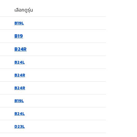
เลือกดูรุ่น
B19L
B19
B24R
B24L
B24R
B24R
B19L
B24L
D23L