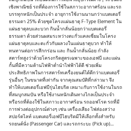
เชิงพาณิชย์ รถที่ต้องการใช้ในสภาวะอากาศร้อน และรถ
บรรทุกหนักเป็นประจำ อายุการใช้งานนานกว่าแบตเตอรี่
ธรรมดา 25% ด้วยชุดโครงแผ่นธาตุ F-Type Element ใน
แผ่นธาตุลบและบวก กินน้ำกลั่นน้อยกว่าแบตเตอรี่
ธรรมดา ด้วยส่วนผสมระหว่างตะกั่วแคลเซี่ยมในโครง
แผ่นธาตุลบและตะกั่วกับผลวงในแผ่นธาตุบวก ทำให้
ทนทานต่อการสึกกร่อน และ กินน้ำกลั่นน้อย กำลัง
สตาร์ทสูงว่าด้วยโครงกริดสูตรเฉพาะของเอฟบี และแผ่น
กั้นที่มีความต้านไฟฟ้าต่ำนำไฟฟ้าได้ดี ช่วยเพิ่ม
ประสิทธิภาพในการสตาร์ทเครื่องยนต์ได้ดีกว่าแบตเตอรี่
รุ่นอื่นๆ ในขนาดที่เท่ากัน จากคุณสมบัติที่กล่าวมา จึง
ทำให้แบตเตอรี่เอฟบีรุ่นไฮบริด เหมาะกับการใช้งานในรถ
ที่สมบุกสมบัน หรือใช้งานหนักเดินทางไกลเป็นประจำ
หรือรถที่ต้องใช้ในสภาวะอากาศร้อน รถออฟโรด รถที่มี
การพ่วงต่ออุปกรณ์ต่างๆ เช่น เครื่องเสียง ไฟส่องสว่าง
สปอร์ตไลท์ แบตเตอรี่เอฟบีไฮบริดมีให้เลือกทั้งสำหรับ
รถยนต์นั่ง (Passenger Car) และรถกระบะ (Pick up)…