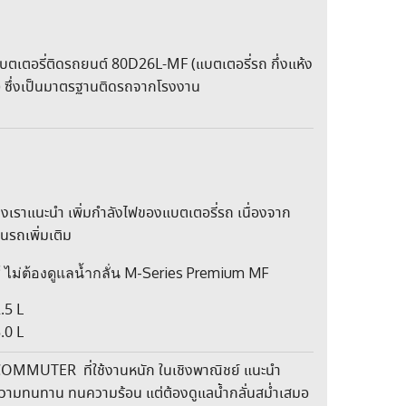
อรี่ติดรถยนต์ 80D26L-MF (แบตเตอรี่รถ กึ่งแห้ง
 ซึ่งเป็นมาตรฐานติดรถจากโรงงาน
ราแนะนำ เพิ่มกำลังไฟของแบตเตอรี่รถ เนื่องจาก
นรถเพิ่มเติม
ช้ ไม่ต้องดูแลน้ำกลั่น M-Series Premium MF
.5 L
.0 L
OMMUTER ที่ใช้งานหนัก ในเชิงพาณิชย์ แนะนำ
ความทนทาน ทนความร้อน แต่ต้องดูแลน้ำกลั่นสม่ำเสมอ