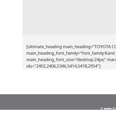
[ultimate_heading main_heading=”TOYOTA 
main_heading_font_family=”font_family:Kanit|
main_heading_font_size=”desktop:24px;” marg
ids="2402,2406,5346,5414,5418,2954"]
©
www.C