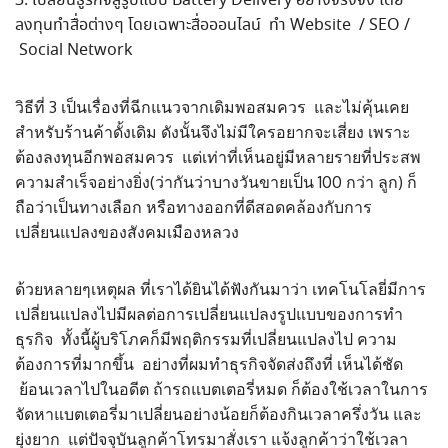
เปลี่ยนธูรกิจสู่รูปแบบ Battery Delivery อย่างจริงจัง โดย
ลงทุนทำสื่อต่างๆ โดยเฉพาะสื่อออนไลน์ ทำ Website / SEO /
Social Network
วิธีที่ 3 เป็นเรื่องที่ฉีกแนวจากเดิมพอสมควร และไม่คุ้นเคย
สำหรับร้านค้าดั้งเดิม ดังนั้นจึงไม่มีใครอยากจะเสี่ยง เพราะ
ต้องลงทุนอีกพอสมควร แต่เท่าที่เห็นอยู่มีหลายรายที่ประสพ
ความสำเร็จอย่างยิ่ง(ว่ากันว่าบางวันขายเป็น 100 กว่า ลูก) ก็
ถือว่าเป็นทางเลือก หรือทางออกที่ดีสอดคล้องกับการ
เปลี่ยนแปลงของสังคมเมืองหลวง
ด้วยหลายๆเหตุผล ที่เราได้ยินได้ฟังกันมาว่า เทคโนโลยี่มีการ
เปลี่ยนแปลงไปมีผลต่อการเปลี่ยนแปลงรูปแบบของการทำ
ธุรกิจ ทั้งนี้ผู้บริโภคก็มีพฤติกรรมที่เปลี่ยนแปลงไป ความ
ต้องการที่มากขึ้น อย่างที่ผมทำธุรกิจจัดส่งถึงที่ เห็นได้ชัด
ย้อนเวลาไปในอดีต ถ้ารถแบตเตอรี่หมด ก็ต้องใช้เวลาในการ
จัดหาแบตเตอรี่มาเปลี่ยนอย่างน้อยก็ต้องกินเวลาครึ่งวัน และ
ยุ่งยาก แต่ปัจจุบันลูกค้าโทรมาสั่งเรา แจ้งลูกค้าว่าใช้เวลา