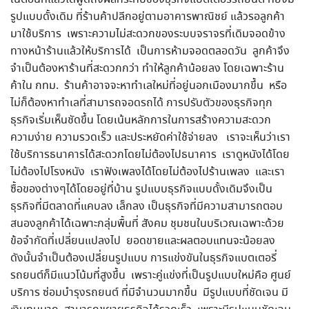
รูปแบบดั้งเดิม ที่ร้านค้าปลีกอยู่ตามอาคารพาณิชย์ แล้วรอลูกค้า
มาใช้บริการ เพราะความไม่สะดวกของระบบจราจรที่เดิมจอดข้าง
ทางหน้าร้านแล้วให้บริการได้ เป็นการห้ามจอดตลอดวัน ลูกค้าจึง
จำเป็นต้องหาร้านที่สะดวกกว่า ทำให้ลูกค้าน้อยลง โดยเฉพาะร้าน
ค้าใน กทม. ร้านค้าอาจจะหาทำเลใหม่ที่อยู่นอกเมืองมากขึ้น หรือ
ไม่ก็ต้องหาทำเลที่สามารถจอดรถได้ การปรับตัวของธุรกิจทุก
ธุรกิจเริ่มเห็นชัดขึ้น โดยเน้นหลักการในการสร้างความสะดวก
ความง่าย ความรวดเร็ว และประหยัดค่าใช้จ่ายลง เราจะเห็นว่าเรา
ใช้บริการธนาคารได้สะดวกโดยไม่ต้องไปธนาคาร เราดูหนังได้โดย
ไม่ต้องไปโรงหนัง เราฟังเพลงได้โดยไม่ต้องไปร้านเพลง และเรา
ซื้อของต่างๆได้โดยอยู่ที่บ้าน รูปแบบธุรกิจแบบดั้งเดิมจึงเป็น
ธุรกิจที่มีตลาดที่แคบลง เล็กลง เป็นธุรกิจที่มีความสามารถตอบ
สนองลูกค้าได้เฉพาะกลุ่มพื้นที่ สังคม ชุมชนในบริเวณเฉพาะด้วย
ข้อจำกัดที่เปลี่ยนแปลงไป ยอดขายและผลตอบแทนจะน้อยลง
ดังนั้นจำเป็นต้องเปลี่ยนรูปแบบ การแข่งขันในธุรกิจแบตเตอรี่
รถยนต์ก็มีแนวโน้มที่สูงขึ้น เพราะคู่แข่งที่เป็นรูปแบบใหม่คือ ศูนย์
บริการ ซ่อมบำรุงรถยนต์ ที่มีจำนวนมากขึ้น มีรูปแบบที่ชัดเจน มี